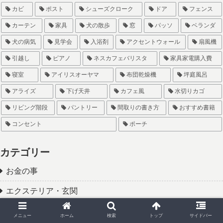
カビ
ポスト
シューズクローク
ドア
フェンス
カーテン
家具
犬の散歩
窓
パッソ
ベランダ
犬の病気
見学会
入浴剤
アクセントウォール
扇風機
引越し
ピアノ
ネスカフェバリスタ
家具家電購入費
寝室
アイリスオーヤマ
布団乾燥機
坪庭風呂
アライズ
下げ天井
カフェ風
水切りカゴ
リビング階段
パントリー
間取りの書き方
おすすめ書籍
コンセント
ポーチ
カテゴリー
お金の事
エクステリア・玄関
トラブル・失敗
メニュー
ホーム
検索
トップ
サイドバー