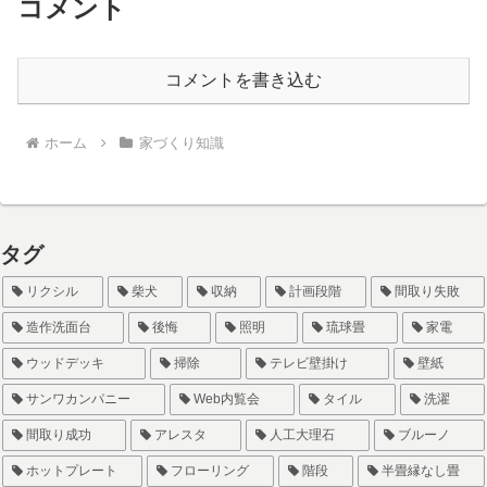
コメント
コメントを書き込む
ホーム
家づくり知識
タグ
リクシル
柴犬
収納
計画段階
間取り失敗
造作洗面台
後悔
照明
琉球畳
家電
ウッドデッキ
掃除
テレビ壁掛け
壁紙
サンワカンパニー
Web内覧会
タイル
洗濯
間取り成功
アレスタ
人工大理石
ブルーノ
ホットプレート
フローリング
階段
半畳縁なし畳