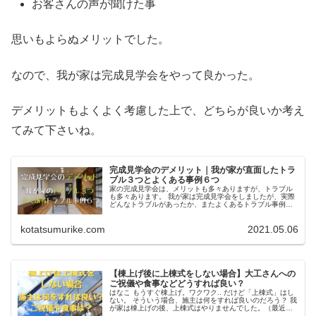
お客さんの声が聞けた事
思いもよらぬメリットでした。
なので、我が家は完成見学会をやって良かった。
デメリットもよくよく考慮した上で、どちらが良いか考え
てみて下さいね。
完成見学会のデメリット｜我が家が直面したトラ
ブル３つとよくある事例６つ
家の完成見学会は、メリットも多々ありますが、トラブル
も多々あります。 我が家は完成見学会をしましたが、実際
どんなトラブルがあったか、またよくあるトラブル事例を
６つご紹介します。
kotatsumurike.com
2021.05.06
【棟上げ後に上棟式をしない場合】大工さんへの
ご祝儀や食事などどうすれば良い？
はなこ もうすぐ棟上げ。ワクワク.. だけど「上棟式」はし
ない。 そういう場合、施主は何をすれば良いのだろう？ 我
が家は棟上げの後、上棟式はやりませんでした。（最近は
そういう家が多いかも） 上棟式をする場合は、お弁当を用