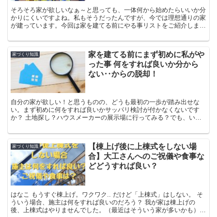
そろそろ家が欲しいなぁ～と思っても、一体何から始めたらいいか分
かりにくいですよね。私もそうだったんですが、今では理想通りの家
が建っています。今回は家を建てる前にやる事リストをご紹介しま
す。成功したポイント・後悔している所もあるので、是非参考にして
みて下さい
家を建てる前にまず初めに私がや
家づくり知識
った事 何をすれば良いか分から
ない‥からの脱却！
自分の家が欲しい！と思うものの、どうも最初の一歩が踏み出せな
い。まず初めに何をすれば良いかサッパリ検討が付かなくないです
か？ 土地探し？ハウスメーカーの展示場に行ってみる？でも、いき
なり不動産屋や展示場は「カモ」と思われてガツガツ来られるのも怖
い‥
【棟上げ後に上棟式をしない場
家づくり知識
合】大工さんへのご祝儀や食事な
どどうすれば良い？
はなこ もうすぐ棟上げ。ワクワク.. だけど「上棟式」はしない。 そ
ういう場合、施主は何をすれば良いのだろう？ 我が家は棟上げの
後、上棟式はやりませんでした。（最近はそういう家が多いかも）