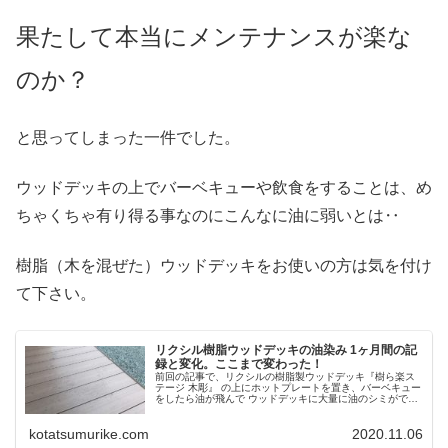
果たして本当にメンテナンスが楽な
のか？
と思ってしまった一件でした。
ウッドデッキの上でバーベキューや飲食をすることは、め
ちゃくちゃ有り得る事なのにこんなに油に弱いとは‥
樹脂（木を混ぜた）ウッドデッキをお使いの方は気を付け
て下さい。
リクシル樹脂ウッドデッキの油染み 1ヶ月間の記
録と変化。ここまで変わった！
前回の記事で、リクシルの樹脂製ウッドデッキ『樹ら楽ス
テージ 木彫』 の上にホットプレートを置き、バーベキュー
をしたら油が飛んで ウッドデッキに大量に油のシミができ
てしまった。 リクシルに問い合わせてシミ取りの仕方を聞
いたが、その方法ではあま...
kotatsumurike.com
2020.11.06