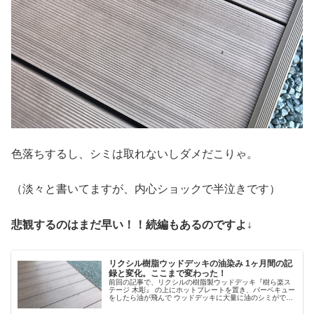
色落ちするし、シミは取れないしダメだこりゃ。
（淡々と書いてますが、内心ショックで半泣きです）
悲観するのはまだ早い！！続編もあるのですよ↓
リクシル樹脂ウッドデッキの油染み 1ヶ月間の記
録と変化。ここまで変わった！
前回の記事で、リクシルの樹脂製ウッドデッキ『樹ら楽ス
テージ 木彫』 の上にホットプレートを置き、バーベキュー
をしたら油が飛んで ウッドデッキに大量に油のシミができ
てしまった。 リクシルに問い合わせてシミ取りの仕方を聞
いたが、その方法ではあま...