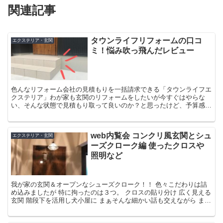
関連記事
タウンライフリフォームの口コ
エクステリア・玄関
ミ！悩み吹っ飛んだレビュー
色んなリフォーム会社の見積もりを一括請求できる「タウンライフエ
クステリア」わが家も玄関のリフォームをしたいが今すぐはやらな
い、そんな状態で見積もり取って良いのか？と思ったけど、予算感が
掴めないと始まらないので請求したら2社から見積もりがもらえまし
た。
web内覧会 コンクリ風玄関とシュ
エクステリア・玄関
ーズクローク編 使ったクロスや
照明など
我が家の玄関＆オープンなシューズクローク！！ 色々こだわりは詰
め込みましたが 特に拘ったのは３つ。 クロスの貼り分け 広く見える
玄関 階段下を活用し犬小屋に まぁそんな細かい話も交えながら ま
た、若干後悔しているなんて話も交えながら‥ 是非...