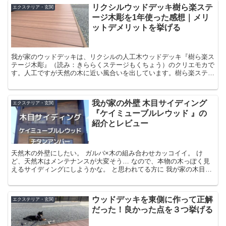
リクシルウッドデッキ樹ら楽ステ
エクステリア・玄関
ージ木彫を1年使った感想｜メリ
ットデメリットを挙げる
我が家のウッドデッキは、リクシルの人工木ウッドデッキ『樹ら楽ス
テージ木彫』（読み：きららくステージもくちょう）のクリエモカで
す。人工ですが天然の木に近い風合いを出しています。樹ら楽ステー
ジ木彫の特徴・メリット・デメリット・1年以上使ってみた感想をご
紹介します。
我が家の外壁 木目サイディング
エクステリア・玄関
『ケイミューブルレウッド 』の
紹介とレビュー
天然木の外壁にしたい。 ガルバ×木の組み合わせカッコイイ。 け
ど、天然木はメンテナンスが大変そう… なので、本物の木っぽく見
えるサイディングにしようかな。 と思われてる方に 我が家の木目サ
イディング 「ケイミュー ブルレウッド チタンアンバ...
ウッドデッキを東側に作って正解
エクステリア・玄関
だった！良かった点を３つ挙げる