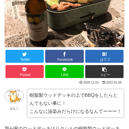
Twitter
Facebook
はてブ
Pocket
LINE
コピー
2020.11.01
2022.01.03
樹脂製ウッドデッキの上でBBQをしたらと
んでもない事に！
はなこ
こんなに油染みだらけになるなんてーーー！
我が家のウッドデッキはリクシルの樹脂製ウッドデッキ