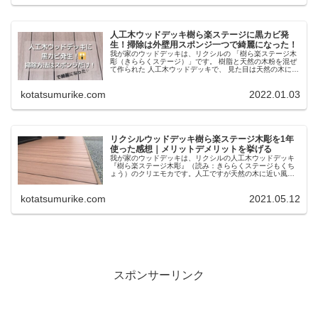
人工木ウッドデッキ樹ら楽ステージに黒カビ発
生！掃除は外壁用スポンジ一つで綺麗になった！
我が家のウッドデッキは、リクシルの 「樹ら楽ステージ木
彫（きららくステージ）」です。 樹脂と天然の木粉を混ぜ
て作られた 人工木ウッドデッキで、 見た目は天然の木に近
いけれど天然の木のように腐る心配がないというもの。 腐
る心配がないので、メン...
kotatsumurike.com
2022.01.03
リクシルウッドデッキ樹ら楽ステージ木彫を1年
使った感想｜メリットデメリットを挙げる
我が家のウッドデッキは、リクシルの人工木ウッドデッキ
『樹ら楽ステージ木彫』（読み：きららくステージもくち
ょう）のクリエモカです。人工ですが天然の木に近い風合
いを出しています。樹ら楽ステージ木彫の特徴・メリッ
ト・デメリット・1年以上使ってみた感想をご紹介します。
kotatsumurike.com
2021.05.12
スポンサーリンク