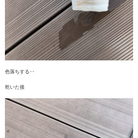
色落ちする‥
乾いた後