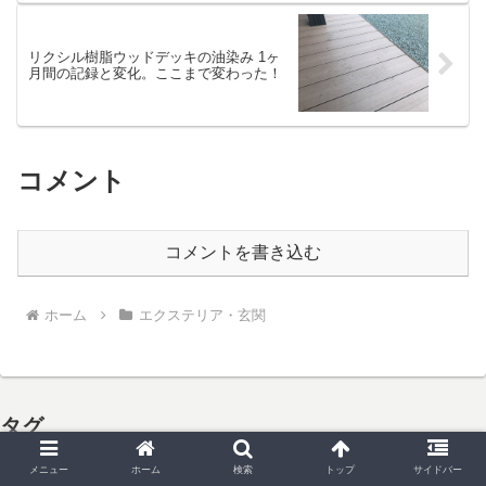
リクシル樹脂ウッドデッキの油染み 1ヶ
月間の記録と変化。ここまで変わった！
コメント
コメントを書き込む
ホーム
エクステリア・玄関
タグ
リクシル
柴犬
収納
計画段階
間取り失敗
メニュー
ホーム
検索
トップ
サイドバー