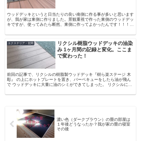
ウッドデッキというと日当たりの良い南側に作る事が多いと思います
が、我が家は東側に作りました。景観重視で作った東側のウッドデッ
キですが、使ってみたら断然、東側に作ってよかったんです！！！使
い心地が。その理由を３つ紹介したいと思います。
リクシル樹脂ウッドデッキの油染
エクステリア・玄関
み 1ヶ月間の記録と変化。ここま
で変わった！
前回の記事で、リクシルの樹脂製ウッドデッキ『樹ら楽ステージ 木
彫』 の上にホットプレートを置き、バーベキューをしたら油が飛ん
で ウッドデッキに大量に油のシミができてしまった。 リクシルに問
い合わせてシミ取りの仕方を聞いたが、その方法ではあま...
濃い色（ダークブラウン）の畳の部屋は
１年後どうなったか？我が家の畳の寝室
その後