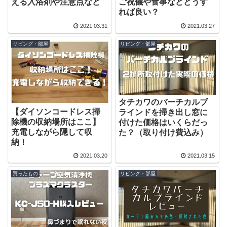
える入浴剤や注意点など
ご祝儀や食事などどうす
れば良い？
2021.03.31
2021.03.27
リビング・部屋
リビング・部屋
タチカワのバーチカルブ
【ダイソンコードレス掃
ラインドを掃き出し窓に
除機の収納場所はここ】
付けた価格はいくらだっ
充電しながら隠して収
た？（取り付け費込み）
納！
2021.03.20
2021.03.15
買ったもの
リビング・部屋