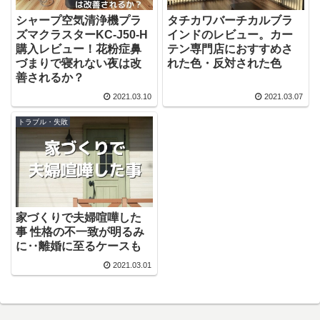
シャープ空気清浄機プラ
タチカワバーチカルブラ
ズマクラスターKC-J50-H
インドのレビュー。カー
購入レビュー！花粉症鼻
テン専門店におすすめさ
づまりで寝れない夜は改
れた色・反対された色
善されるか？
2021.03.10
2021.03.07
トラブル・失敗
家づくりで夫婦喧嘩した
事 性格の不一致が明るみ
に‥離婚に至るケースも
2021.03.01