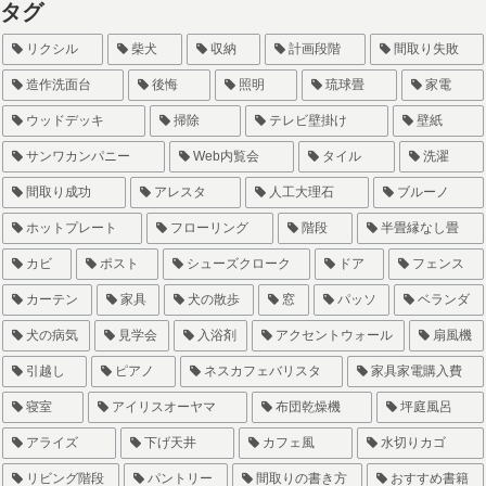
タグ
リクシル
柴犬
収納
計画段階
間取り失敗
造作洗面台
後悔
照明
琉球畳
家電
ウッドデッキ
掃除
テレビ壁掛け
壁紙
サンワカンパニー
Web内覧会
タイル
洗濯
間取り成功
アレスタ
人工大理石
ブルーノ
ホットプレート
フローリング
階段
半畳縁なし畳
カビ
ポスト
シューズクローク
ドア
フェンス
カーテン
家具
犬の散歩
窓
パッソ
ベランダ
犬の病気
見学会
入浴剤
アクセントウォール
扇風機
引越し
ピアノ
ネスカフェバリスタ
家具家電購入費
寝室
アイリスオーヤマ
布団乾燥機
坪庭風呂
アライズ
下げ天井
カフェ風
水切りカゴ
リビング階段
パントリー
間取りの書き方
おすすめ書籍