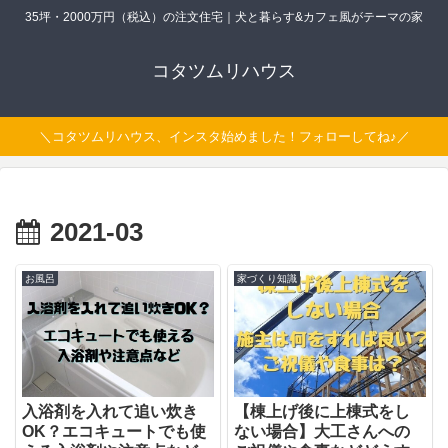
35坪・2000万円（税込）の注文住宅｜犬と暮らす&カフェ風がテーマの家
コタツムリハウス
＼コタツムリハウス、インスタ始めました！フォローしてね♪／
2021-03
お風呂
家づくり知識
入浴剤を入れて追い炊き
【棟上げ後に上棟式をし
OK？エコキュートでも使
ない場合】大工さんへの