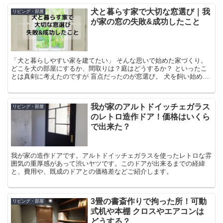
犬と暮らす家で大切な窓選び｜我
リビング・部屋
が家の窓の失敗&成功したこと
「犬と暮らしやすい家を建てたい」 そんな思いで始めた家づくり。
どこを犬の部屋にするか、間取りは？庭はどうするか？ といったこ
とは真剣に考えたのですが 盲点だったのが窓選び。 犬を飼い始めて
から 「あーこの窓こうすれば良かったなぁ」 と思う...
我が家のアルトドイッチェガラス
リビング・部屋
のレトロ造作ドア！価格はいくら
で出来た？
我が家の造作ドアです。アルトドイッチェガラスを使ったレトロな雰
囲気の重厚感があって渋いヤツです。このドアが出来るまでの経緯
と、費用や、既成のドアとの価格差などご紹介します。
3畳の書斎作りで拘った所！可動
リビング・部屋
式机や本棚 クロスやエアコンは
どうする？