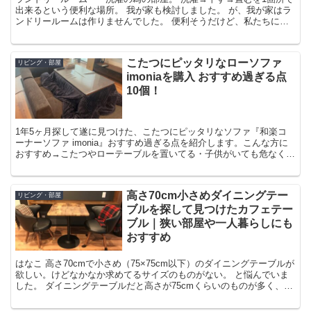
出来るという便利な場所。 我が家も検討しました。 が、我が家はラ
ンドリールームは作りませんでした。 便利そうだけど、私たちに果
たして必要？ と自分たちの生活をじっくり考えたとこ...
こたつにピッタリなローソファ
リビング・部屋
imoniaを購入 おすすめ過ぎる点
10個！
1年5ヶ月探して遂に見つけた、こたつにピッタリなソファ『和楽コ
ーナーソファ imonia』おすすめ過ぎる点を紹介します。こんな方に
おすすめ→こたつやローテーブルを置いてる・子供がいても危なくな
いソファが欲しい・部屋が狭いがソファーは置きたい・模様替えが好
き・くつろげる部屋にしたい
高さ70cm小さめダイニングテー
リビング・部屋
ブルを探して見つけたカフェテー
ブル｜狭い部屋や一人暮らしにも
おすすめ
はなこ 高さ70cmで小さめ（75×75cm以下）のダイニングテーブルが
欲しい。けどなかなか求めてるサイズのものがない。 と悩んでいま
した。 ダイニングテーブルだと高さが75cmくらいのものが多く、低
めの物があっても、幅が大きくてなかなか希...