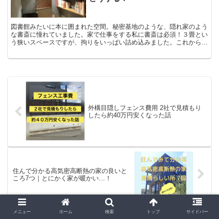
図書館みたいに本に囲まれた空間。秘密基地のような、隠れ家のよう
な書斎に憧れていました。家で仕事をする私に書斎は必須！３畳とい
う狭いスペースですが、拘りをいっぱい詰め込みました。これからリ
モートワークがどんどん増えるので、書斎って必須の部屋になってく
るかもです。
外構目隠しフェンス費用 2社で見積もり
したら約40万円安くなった話
住んで分かる高気密高断熱の家の良いと
ころ7つ｜とにかく家が暖かい…！
メニュー
ホーム
検索
トップ
サイドバー