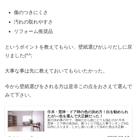
傷のつきにくさ
汚れの取れやすさ
リフォーム推奨品
というポイントを教えてもらい、壁紙選びがふりだしに戻
りました(^^;
大事な事は先に教えておいてもらいたかった。
今から壁紙選びをされる方は是非この点をおさえて選んで
みて下さい。
巾木・窓枠・ドア枠の色の決め方！白を勧められ
たが○○色を選んで大正解だった！
家の決め事の中で、地味だから故にとても悩むのが 巾木・
窓枠・ドア枠の色決め。家づくりで悩んだ事ランキング5位
以内に入ります。しかし迷いに迷って決めた色は大正解で
した。巾木・窓枠・ドア枠とは？巾木・窓枠・ドア枠 色の
決め方セオリーとは？我が家の選んだ色は？