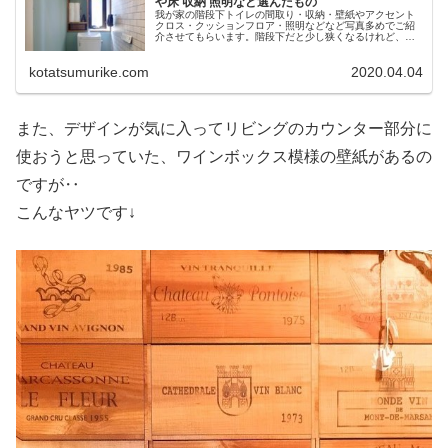
や床 収納 照明など選んだもの
我が家の階段下トイレの間取り・収納・壁紙やアクセント
クロス・クッションフロア・照明などなど写真多めでご紹
介させてもらいます。階段下だと少し狭くなるけれど、そ
れが隠れ家ちっくで良い雰囲気を醸し出しています。
kotatsumurike.com
2020.04.04
また、デザインが気に入ってリビングのカウンター部分に
使おうと思っていた、ワインボックス模様の壁紙があるの
ですが‥
こんなヤツです↓