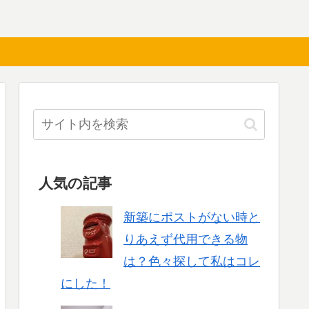
人気の記事
新築にポストがない時と
りあえず代用できる物
は？色々探して私はコレ
にした！