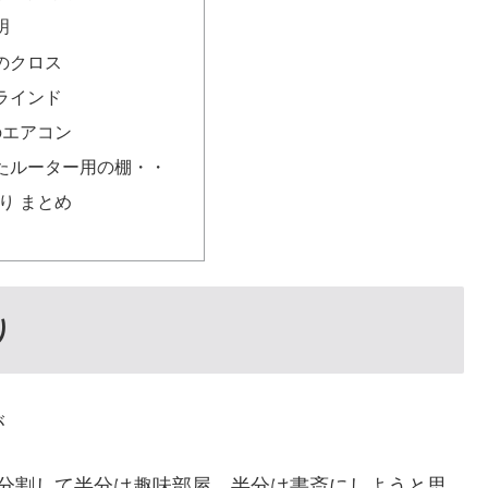
明
のクロス
ラインド
のエアコン
たルーター用の棚・・
り まとめ
り
が
を分割して半分は趣味部屋、半分は書斎にしようと思