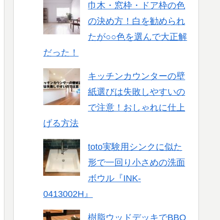
巾木・窓枠・ドア枠の色
の決め方！白を勧められ
たが○○色を選んで大正解
だった！
キッチンカウンターの壁
紙選びは失敗しやすいの
で注意！おしゃれに仕上
げる方法
toto実験用シンクに似た
形で一回り小さめの洗面
ボウル『INK-
0413002H』
樹脂ウッドデッキでBBQ