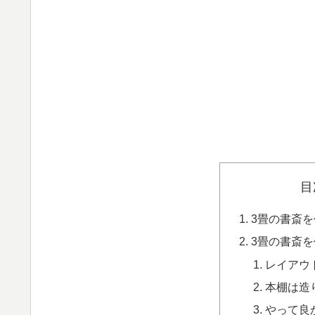
目
3畳の書斎
3畳の書斎
レイアウ
本棚は造
やって良