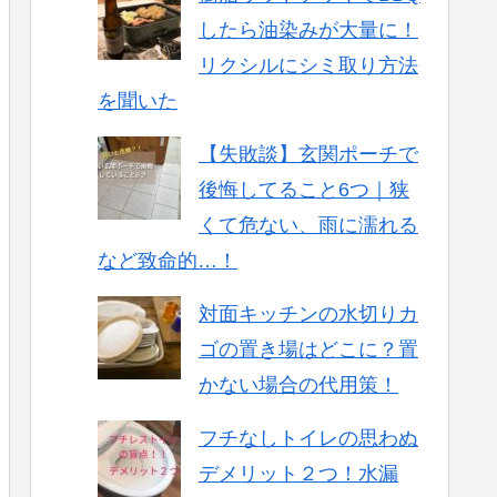
したら油染みが大量に！
リクシルにシミ取り方法
を聞いた
【失敗談】玄関ポーチで
後悔してること6つ｜狭
くて危ない、雨に濡れる
など致命的…！
対面キッチンの水切りカ
ゴの置き場はどこに？置
かない場合の代用策！
フチなしトイレの思わぬ
デメリット２つ！水漏