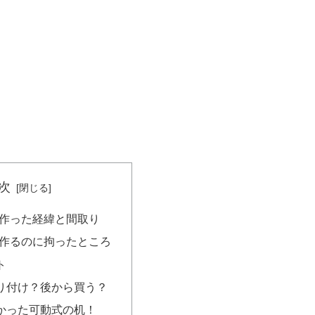
次
を作った経緯と間取り
を作るのに拘ったところ
ト
り付け？後から買う？
かった可動式の机！