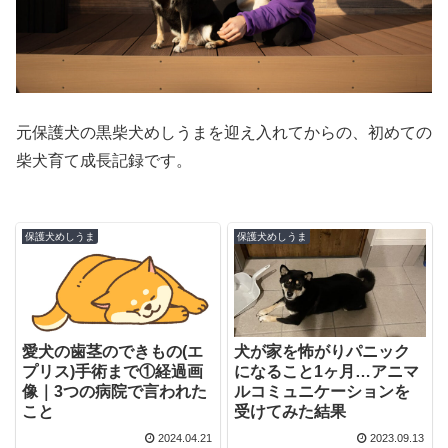
元保護犬の黒柴犬めしうまを迎え入れてからの、初めての
柴犬育て成長記録です。
保護犬めしうま
保護犬めしうま
愛犬の歯茎のできもの(エ
犬が家を怖がりパニック
プリス)手術まで①経過画
になること1ヶ月…アニマ
像｜3つの病院で言われた
ルコミュニケーションを
こと
受けてみた結果
2024.04.21
2023.09.13