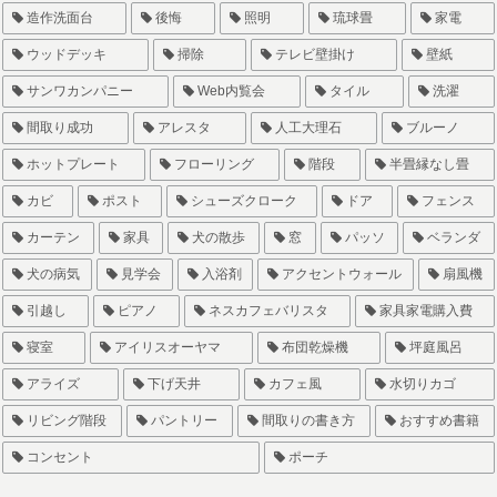
造作洗面台
後悔
照明
琉球畳
家電
ウッドデッキ
掃除
テレビ壁掛け
壁紙
サンワカンパニー
Web内覧会
タイル
洗濯
間取り成功
アレスタ
人工大理石
ブルーノ
ホットプレート
フローリング
階段
半畳縁なし畳
カビ
ポスト
シューズクローク
ドア
フェンス
カーテン
家具
犬の散歩
窓
パッソ
ベランダ
犬の病気
見学会
入浴剤
アクセントウォール
扇風機
引越し
ピアノ
ネスカフェバリスタ
家具家電購入費
寝室
アイリスオーヤマ
布団乾燥機
坪庭風呂
アライズ
下げ天井
カフェ風
水切りカゴ
リビング階段
パントリー
間取りの書き方
おすすめ書籍
コンセント
ポーチ