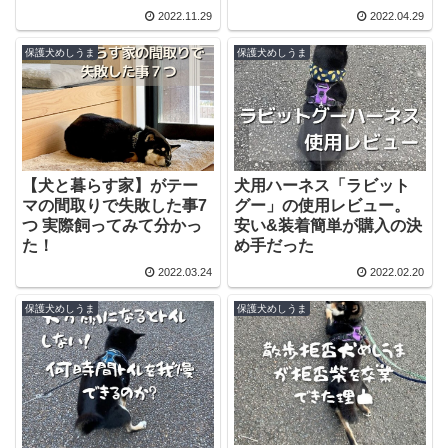
2022.11.29
2022.04.29
保護犬めしうま
保護犬めしうま
【犬と暮らす家】がテー
犬用ハーネス「ラビット
マの間取りで失敗した事7
グー」の使用レビュー。
つ 実際飼ってみて分かっ
安い&装着簡単が購入の決
た！
め手だった
2022.03.24
2022.02.20
保護犬めしうま
保護犬めしうま