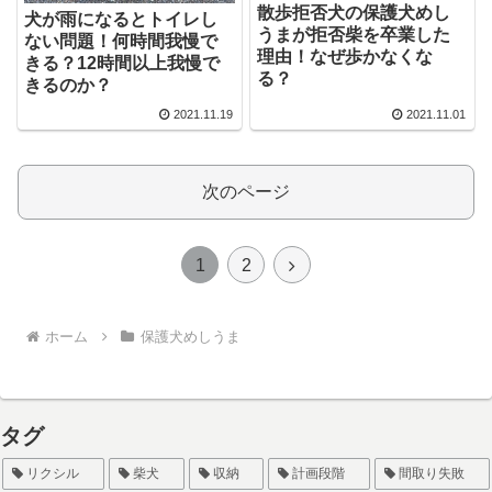
散歩拒否犬の保護犬めし
犬が雨になるとトイレし
うまが拒否柴を卒業した
ない問題！何時間我慢で
理由！なぜ歩かなくな
きる？12時間以上我慢で
る？
きるのか？
2021.11.19
2021.11.01
次のページ
次
1
2
へ
ホーム
保護犬めしうま
タグ
リクシル
柴犬
収納
計画段階
間取り失敗