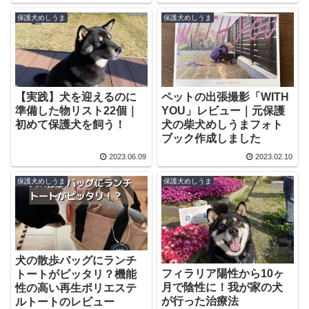
保護犬めしうま
保護犬めしうま
【実践】犬を迎えるのに
ペットの出張撮影「WITH
準備した物リスト22個｜
YOU」レビュー｜元保護
初めて保護犬を飼う！
犬の柴犬めしうまフォト
ブック作成しました
2023.06.09
2023.02.10
保護犬めしうま
保護犬めしうま
犬の散歩バッグにランチ
フィラリア陽性から10ヶ
トートがピッタリ？機能
月で陰性に！我が家の犬
性の高い再生ポリエステ
が行った治療法
ルトートのレビュー