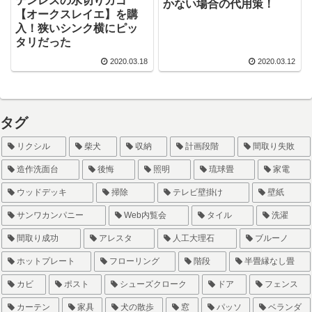
テンレスの水切りカゴ
かない場合の代用策！
【オークスレイエ】を購
入！狭いシンク横にピッ
タリだった
2020.03.18
2020.03.12
タグ
リクシル
柴犬
収納
計画段階
間取り失敗
造作洗面台
後悔
照明
琉球畳
家電
ウッドデッキ
掃除
テレビ壁掛け
壁紙
サンワカンパニー
Web内覧会
タイル
洗濯
間取り成功
アレスタ
人工大理石
ブルーノ
ホットプレート
フローリング
階段
半畳縁なし畳
カビ
ポスト
シューズクローク
ドア
フェンス
カーテン
家具
犬の散歩
窓
パッソ
ベランダ