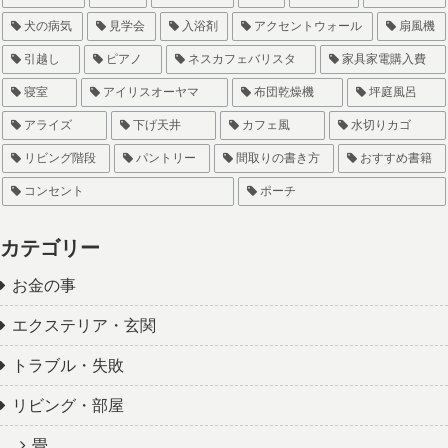
犬の病気
見学会
入浴剤
アクセントウォール
扇風機
引越し
ピアノ
ネスカフェバリスタ
家具家電購入費
寝室
アイリスオーヤマ
布団乾燥機
坪庭風呂
アライズ
下げ天井
カフェ風
水切りカゴ
リビング階段
パントリー
間取りの書き方
おすすめ書籍
コンセント
ポーチ
カテゴリー
お金の事
エクステリア・玄関
トラブル・失敗
リビング・部屋
畳