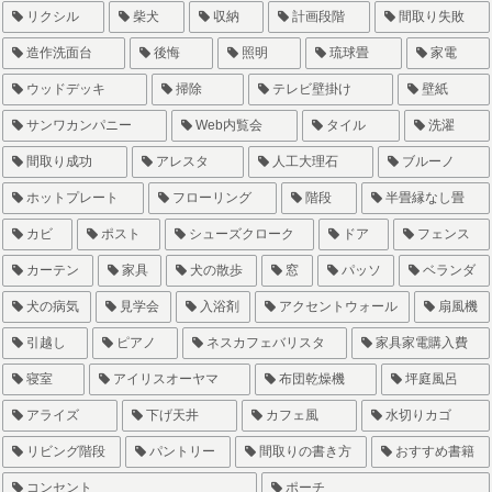
リクシル
柴犬
収納
計画段階
間取り失敗
造作洗面台
後悔
照明
琉球畳
家電
ウッドデッキ
掃除
テレビ壁掛け
壁紙
サンワカンパニー
Web内覧会
タイル
洗濯
間取り成功
アレスタ
人工大理石
ブルーノ
ホットプレート
フローリング
階段
半畳縁なし畳
カビ
ポスト
シューズクローク
ドア
フェンス
カーテン
家具
犬の散歩
窓
パッソ
ベランダ
犬の病気
見学会
入浴剤
アクセントウォール
扇風機
引越し
ピアノ
ネスカフェバリスタ
家具家電購入費
寝室
アイリスオーヤマ
布団乾燥機
坪庭風呂
アライズ
下げ天井
カフェ風
水切りカゴ
リビング階段
パントリー
間取りの書き方
おすすめ書籍
コンセント
ポーチ