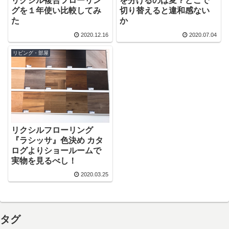
リクシル複合フローリン
を分けるのは変？どこで
グを１年使い比較してみ
切り替えると違和感ない
た
か
2020.12.16
2020.07.04
リビング・部屋
リクシルフローリング
『ラシッサ』色決め カタ
ログよりショールームで
実物を見るべし！
2020.03.25
タグ