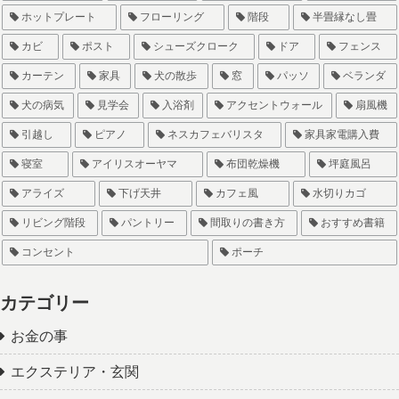
ホットプレート
フローリング
階段
半畳縁なし畳
カビ
ポスト
シューズクローク
ドア
フェンス
カーテン
家具
犬の散歩
窓
パッソ
ベランダ
犬の病気
見学会
入浴剤
アクセントウォール
扇風機
引越し
ピアノ
ネスカフェバリスタ
家具家電購入費
寝室
アイリスオーヤマ
布団乾燥機
坪庭風呂
アライズ
下げ天井
カフェ風
水切りカゴ
リビング階段
パントリー
間取りの書き方
おすすめ書籍
コンセント
ポーチ
カテゴリー
お金の事
エクステリア・玄関