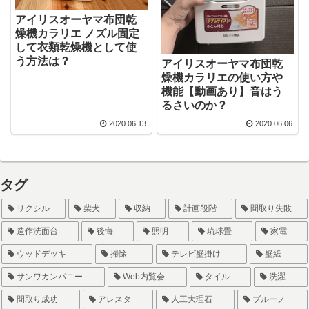
アイリスオーヤマ布団乾
燥機カラリエ ノズル固定
して衣類乾燥機として使
う方法は？
アイリスオーヤマ布団乾
燥機カラリエの使い方や
機能【動画あり】音はう
るさいのか？
2020.06.13
2020.06.06
タグ
リクシル
柴犬
収納
計画段階
間取り失敗
造作洗面台
後悔
照明
琉球畳
家電
ウッドデッキ
掃除
テレビ壁掛け
壁紙
サンワカンパニー
Web内覧会
タイル
洗濯
間取り成功
アレスタ
人工大理石
ブルーノ